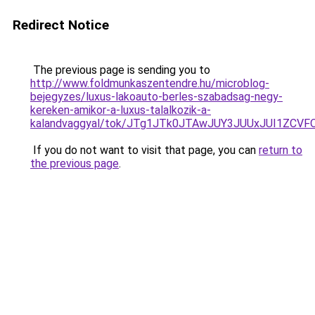
Redirect Notice
The previous page is sending you to
http://www.foldmunkaszentendre.hu/microblog-
bejegyzes/luxus-lakoauto-berles-szabadsag-negy-
kereken-amikor-a-luxus-talalkozik-a-
kalandvaggyal/tok/JTg1JTk0JTAwJUY3JUUxJUI1ZC
If you do not want to visit that page, you can
return to
the previous page
.