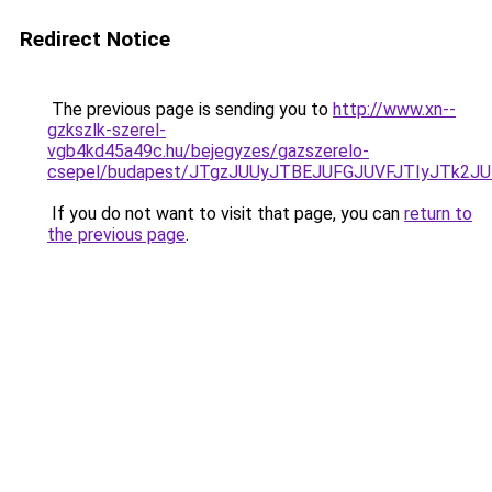
Redirect Notice
The previous page is sending you to
http://www.xn--
gzkszlk-szerel-
vgb4kd45a49c.hu/bejegyzes/gazszerelo-
csepel/budapest/JTgzJUUyJTBEJUFGJUVFJTIyJTk2
If you do not want to visit that page, you can
return to
the previous page
.