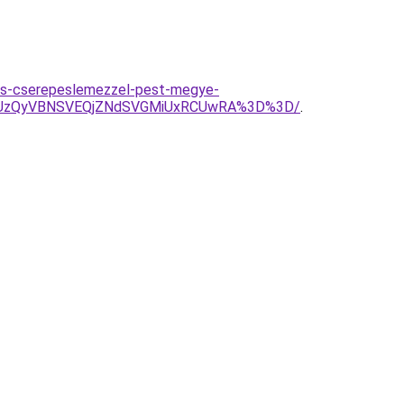
es-cserepeslemezzel-pest-megye-
iUzQyVBNSVEQjZNdSVGMiUxRCUwRA%3D%3D/
.