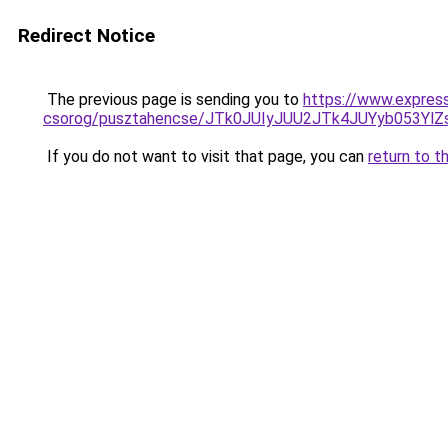
Redirect Notice
The previous page is sending you to
https://www.expres
csorog/pusztahencse/JTk0JUIyJUU2JTk4JUYyb05
If you do not want to visit that page, you can
return to t