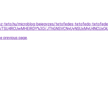
sz-teto.hu/microblog-bejegyzes/tetofedes-tetofedo-tetofed
3YlZsTSU4RCUwMHElRDY%3D/JThGNSVCNyUyNSUxMyU4NCUxQ
he previous page
.